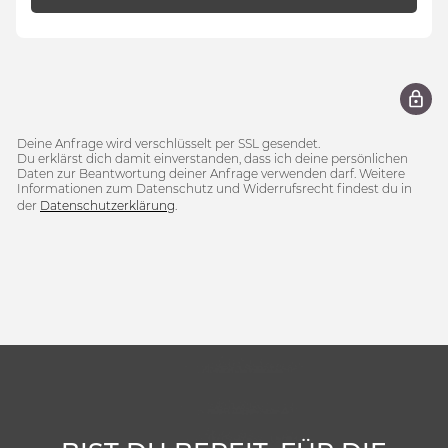
Deine Anfrage wird verschlüsselt per SSL gesendet.
Du erklärst dich damit einverstanden, dass ich deine persönlichen
Daten zur Beantwortung deiner Anfrage verwenden darf. Weitere
Informationen zum Datenschutz und Widerrufsrecht findest du in
der
Datenschutzerklärung
.